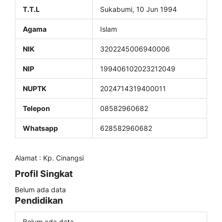
T.T.L
Sukabumi, 10 Jun 1994
Agama
Islam
NIK
3202245006940006
NIP
199406102023212049
NUPTK
2024714319400011
Telepon
08582960682
Whatsapp
628582960682
Alamat : Kp. Cinangsi
Profil Singkat
Belum ada data
Pendidikan
Belum ada data