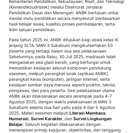
Kementerian Pendidikan, Kebudayaan, Riset, dan Teknologi
(Kemendikbudristek) melalui Direktorat Jenderal
Pendidikan Dasar dan Menengah. ANBK bertujuan untuk
menilai mutu pendidikan secara menyeluruh berdasarkan
hasil belajar siswa, kualitas proses pembelajaran, serta
iklim satuan pendidikan.
Pada tahun 2025 ini, ANBK ditujukan bagi siswa kelas XI
jenjang SLTA. MAN 3 Sukabumi mengikutsertakan 50
peserta yang terbagi dalam dua sesi pelaksanaan.
Sebelumnya, pada Rabu, 30 Juli 2025, madrasah telah
mengadakan sesi gladi bersih, yang berfungsi untuk
memastikan kesiapan seluruh komponen pendukung
asesmen, meliputi perangkat lunak (aplikasi ANBK),
perangkat keras (komputer), jaringan internet, serta
kesiapan sumber daya manusia seperti proktor, teknisi,
pengawas, dan para peserta. Sesi pelaksanaan utama
ANBK akan dilaksanakan secara serempak pada 4–7
Agustus 2025, dengan waktu pelaksanaan di MAN 3
Sukabumi selama dua hari yaitu pada 4 dan 5 Agustus
2025. Materi asesmen meliputi
Literasi Membaca
,
Numerasi
,
Survei Karakter
, dan
Survei Lingkungan
Belajar
. Seluruh kegiatan dilaksanakan dengan
menerapkan prinsip kejujuran, objektivitas, dan tanggung